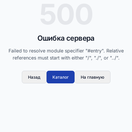
500
Ошибка сервера
Failed to resolve module specifier "#entry". Relative
references must start with either "/", "./", or "../".
Назад
Каталог
На главную