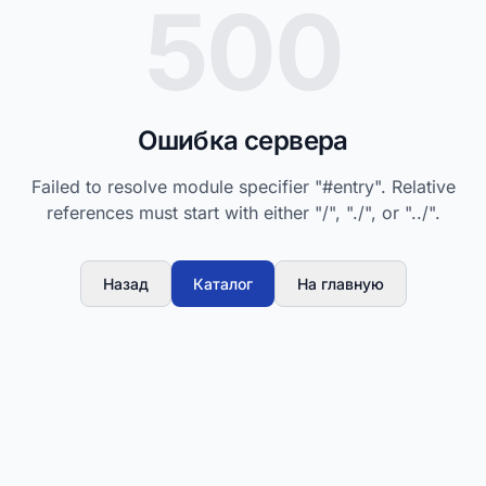
500
Ошибка сервера
Failed to resolve module specifier "#entry". Relative
references must start with either "/", "./", or "../".
Назад
Каталог
На главную