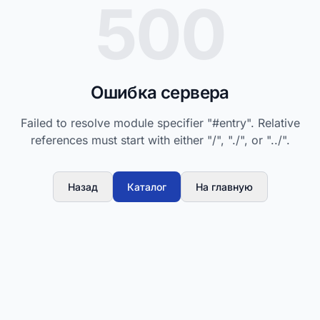
500
Ошибка сервера
Failed to resolve module specifier "#entry". Relative
references must start with either "/", "./", or "../".
Назад
Каталог
На главную