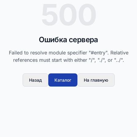
500
Ошибка сервера
Failed to resolve module specifier "#entry". Relative
references must start with either "/", "./", or "../".
Назад
Каталог
На главную