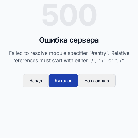
500
Ошибка сервера
Failed to resolve module specifier "#entry". Relative
references must start with either "/", "./", or "../".
Назад
Каталог
На главную