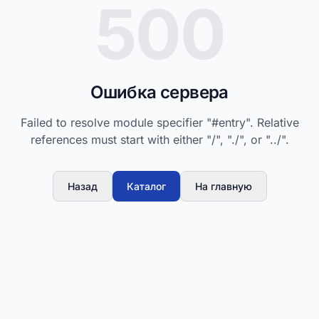
500
Ошибка сервера
Failed to resolve module specifier "#entry". Relative
references must start with either "/", "./", or "../".
Назад
Каталог
На главную