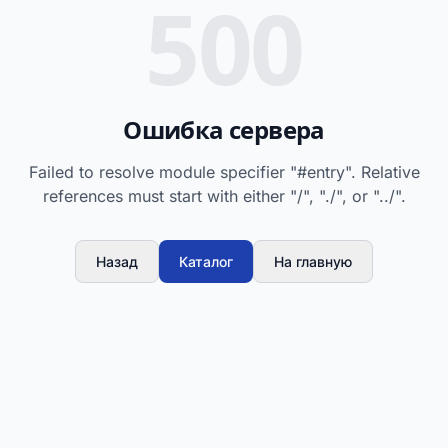
500
Ошибка сервера
Failed to resolve module specifier "#entry". Relative
references must start with either "/", "./", or "../".
Назад
Каталог
На главную