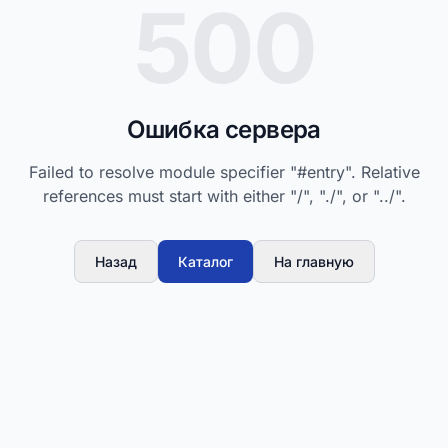
500
Ошибка сервера
Failed to resolve module specifier "#entry". Relative
references must start with either "/", "./", or "../".
Назад
Каталог
На главную