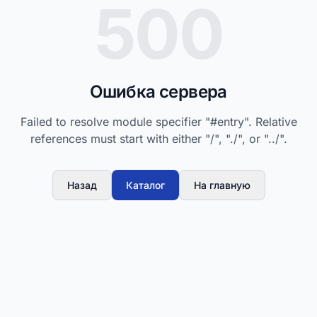
500
Ошибка сервера
Failed to resolve module specifier "#entry". Relative
references must start with either "/", "./", or "../".
Назад
Каталог
На главную