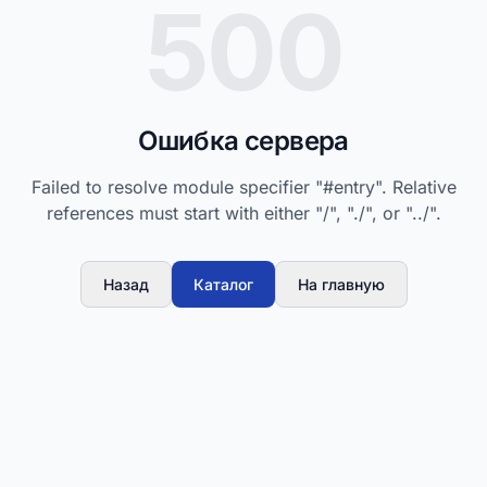
500
Ошибка сервера
Failed to resolve module specifier "#entry". Relative
references must start with either "/", "./", or "../".
Назад
Каталог
На главную