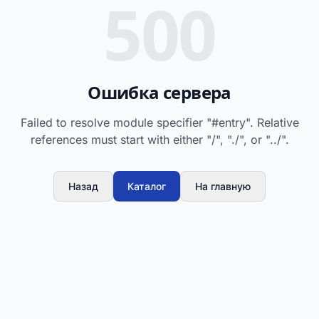
500
Ошибка сервера
Failed to resolve module specifier "#entry". Relative
references must start with either "/", "./", or "../".
Назад
Каталог
На главную