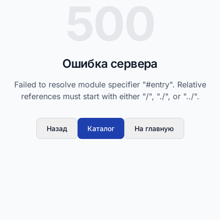
500
Ошибка сервера
Failed to resolve module specifier "#entry". Relative
references must start with either "/", "./", or "../".
Назад
Каталог
На главную