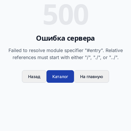
500
Ошибка сервера
Failed to resolve module specifier "#entry". Relative
references must start with either "/", "./", or "../".
Назад
Каталог
На главную