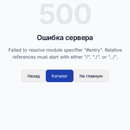
500
Ошибка сервера
Failed to resolve module specifier "#entry". Relative
references must start with either "/", "./", or "../".
Назад
Каталог
На главную