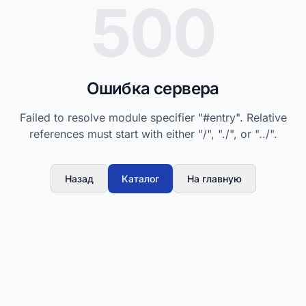
500
Ошибка сервера
Failed to resolve module specifier "#entry". Relative
references must start with either "/", "./", or "../".
Назад
Каталог
На главную