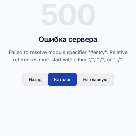
500
Ошибка сервера
Failed to resolve module specifier "#entry". Relative
references must start with either "/", "./", or "../".
Назад
Каталог
На главную