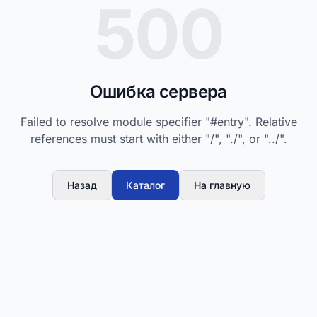
500
Ошибка сервера
Failed to resolve module specifier "#entry". Relative
references must start with either "/", "./", or "../".
Назад
Каталог
На главную