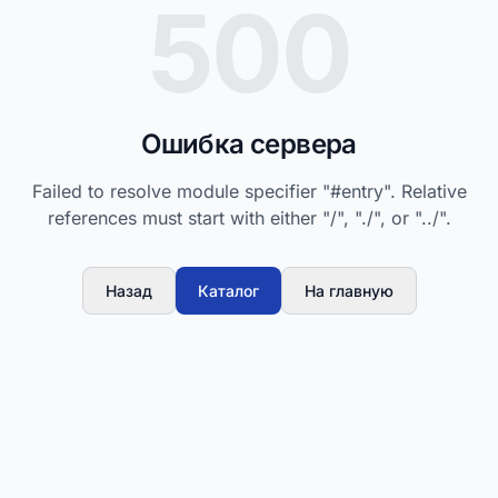
500
Ошибка сервера
Failed to resolve module specifier "#entry". Relative
references must start with either "/", "./", or "../".
Назад
Каталог
На главную