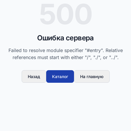
500
Ошибка сервера
Failed to resolve module specifier "#entry". Relative
references must start with either "/", "./", or "../".
Назад
Каталог
На главную