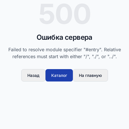
500
Ошибка сервера
Failed to resolve module specifier "#entry". Relative
references must start with either "/", "./", or "../".
Назад
Каталог
На главную