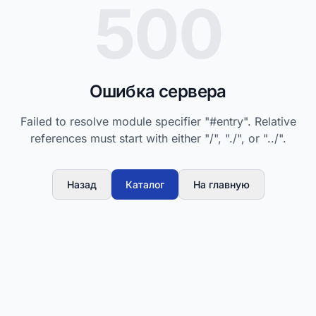
500
Ошибка сервера
Failed to resolve module specifier "#entry". Relative
references must start with either "/", "./", or "../".
Назад
Каталог
На главную