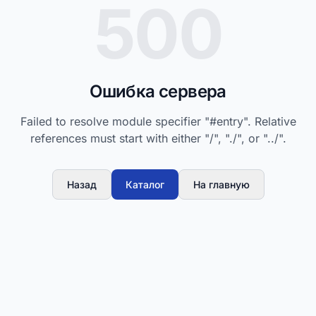
500
Ошибка сервера
Failed to resolve module specifier "#entry". Relative
references must start with either "/", "./", or "../".
Назад
Каталог
На главную