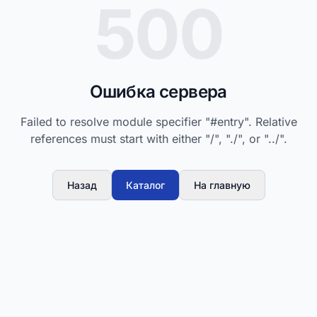
500
Ошибка сервера
Failed to resolve module specifier "#entry". Relative
references must start with either "/", "./", or "../".
Назад
Каталог
На главную