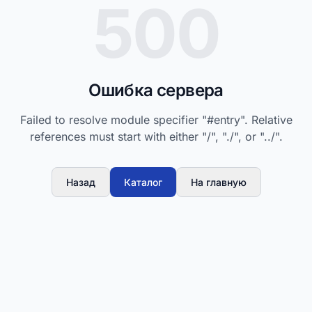
500
Ошибка сервера
Failed to resolve module specifier "#entry". Relative
references must start with either "/", "./", or "../".
Назад
Каталог
На главную