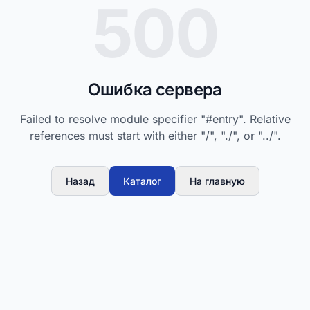
500
Ошибка сервера
Failed to resolve module specifier "#entry". Relative
references must start with either "/", "./", or "../".
Назад
Каталог
На главную