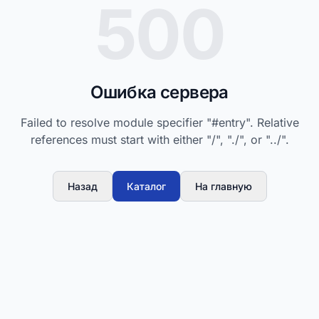
500
Ошибка сервера
Failed to resolve module specifier "#entry". Relative
references must start with either "/", "./", or "../".
Назад
Каталог
На главную