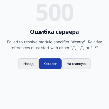
500
Ошибка сервера
Failed to resolve module specifier "#entry". Relative
references must start with either "/", "./", or "../".
Назад
Каталог
На главную