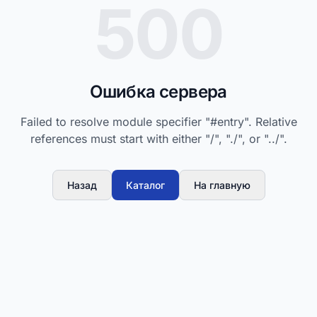
500
Ошибка сервера
Failed to resolve module specifier "#entry". Relative
references must start with either "/", "./", or "../".
Назад
Каталог
На главную